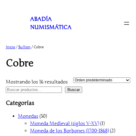
Saltar
al
ABADÍA
contenido
NUMISMÁTICA
Inicio
/
Bullion
/ Cobre
Cobre
Mostrando los 16 resultados
B
Buscar
u
Categorías
s
c
5
Monedas
50
a
0
1
Moneda Medieval (siglos V-XV)
1
r
p
p
2
Moneda de los Borbones (1700-1868)
2