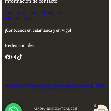
Información de contacto
a
e
a
e
l
s
l
s
e
:
e
:
abadianumismatica@gmail.com
r
8
r
8
+34 614 13 59 53
a
,
a
,
:
0
:
0
1
0
1
0
¡Conócenos en Salamanca y en Vigo!
2
2
,
€
,
€
0
.
0
.
Redes sociales
0
0
Facebook
Instagram
TikTok
€
€
.
.
Sobre nosotros
|
Carta de servicios
|
Condiciones de venta y envío
|
Política
de privacidad
|
Política de cookies
0
ABADÍA NUMISMÁTICA
© 2025