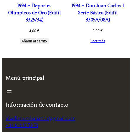
1994 – Deportes
1994 – Don Juan Carlos I
Olímpicos de Oro (Edifil
Serie Básica (Edifil
3325/34)
3305A/08A)
4,00
€
2,00
€
Leer más
Añadir al carrito
Menú principal
Información de contacto
abadianumismatica@gmail.com
+34 614 13 59 53