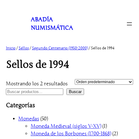
Saltar
al
ABADÍA
contenido
NUMISMÁTICA
Inicio
/
Sellos
/
Segundo Centenario (1950-2000)
/ Sellos de 1994
Sellos de 1994
Mostrando los 2 resultados
B
Buscar
u
Categorías
s
c
5
Monedas
50
a
0
1
Moneda Medieval (siglos V-XV)
1
r
p
p
2
Moneda de los Borbones (1700-1868)
2