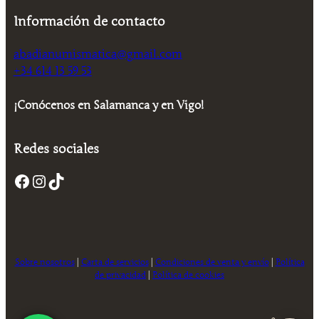
a
e
n
l
l
s
Información de contacto
a
e
e
:
l
s
r
2
e
:
abadianumismatica@gmail.com
a
0
r
2
+34 614 13 59 53
:
,
a
0
2
0
:
,
5
0
2
0
¡Conócenos en Salamanca y en Vigo!
,
5
0
0
€
,
0
.
0
€
Redes sociales
0
.
€
.
Facebook
Instagram
TikTok
€
.
Sobre nosotros
|
Carta de servicios
|
Condiciones de venta y envío
|
Política
de privacidad
|
Política de cookies