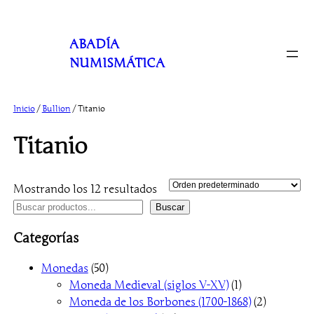
Saltar
al
ABADÍA
contenido
NUMISMÁTICA
Inicio
/
Bullion
/ Titanio
Titanio
Mostrando los 12 resultados
B
Buscar
u
Categorías
s
c
5
Monedas
50
a
0
1
Moneda Medieval (siglos V-XV)
1
r
p
p
2
Moneda de los Borbones (1700-1868)
2