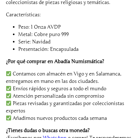
l
s
coleccionistas de piezas religiosas y temáticas.
e
:
Características:
r
8
a
,
Peso: 1 Onza AVDP
:
0
Metal: Cobre puro 999
Serie: Navidad
1
0
Presentación: Encapsulada
2
,
€
¿Por qué comprar en Abadía Numismática?
0
.
Contamos con almacén en Vigo y en Salamanca,
0
entregamos en mano en las dos ciudades.
Envíos rápidos y seguros a todo el mundo
€
Atención personalizada sin compromiso
.
Piezas revisadas y garantizadas por coleccionistas
expertos
Añadimos nuevos productos cada semana
¿Tienes dudas o buscas otra moneda?