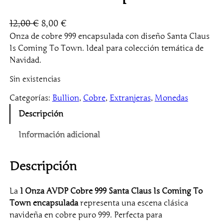
E
E
12,00
€
8,00
€
l
l
Onza de cobre 999 encapsulada con diseño Santa Claus
Is Coming To Town. Ideal para colección temática de
p
p
Navidad.
r
r
e
e
Sin existencias
c
c
Categorías:
Bullion
, 
Cobre
, 
Extranjeras
, 
Monedas
i
i
Descripción
o
o
o
a
Información adicional
r
c
i
t
Descripción
g
u
i
a
La
1 Onza AVDP Cobre 999 Santa Claus Is Coming To
n
l
Town encapsulada
representa una escena clásica
a
e
navideña en cobre puro 999. Perfecta para