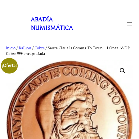
Saltar
al
ABADÍA
contenido
NUMISMÁTICA
Inicio
/
Bullion
/
Cobre
/ Santa Claus Is Coming To Town – 1 Onza AVDP
Cobre 999 encapsulada
¡Oferta!