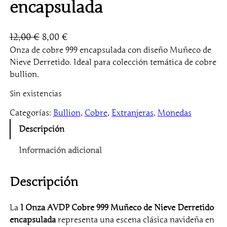
encapsulada
E
E
12,00
€
8,00
€
l
l
Onza de cobre 999 encapsulada con diseño Muñeco de
Nieve Derretido. Ideal para colección temática de cobre
p
p
bullion.
r
r
e
e
Sin existencias
c
c
Categorías:
Bullion
, 
Cobre
, 
Extranjeras
, 
Monedas
i
i
Descripción
o
o
o
a
Información adicional
r
c
i
t
Descripción
g
u
i
a
La
1 Onza AVDP Cobre 999 Muñeco de Nieve Derretido
n
l
encapsulada
representa una escena clásica navideña en