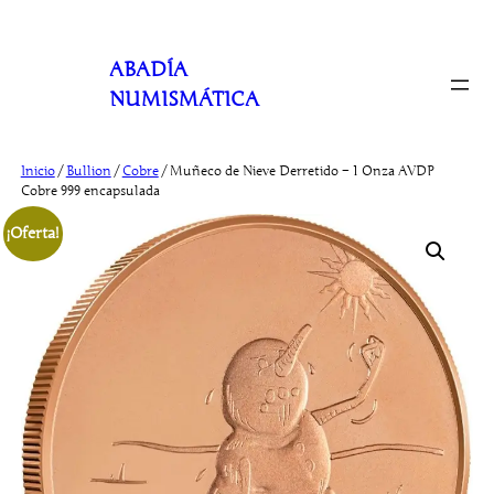
Saltar
al
ABADÍA
contenido
NUMISMÁTICA
Inicio
/
Bullion
/
Cobre
/ Muñeco de Nieve Derretido – 1 Onza AVDP
Cobre 999 encapsulada
¡Oferta!