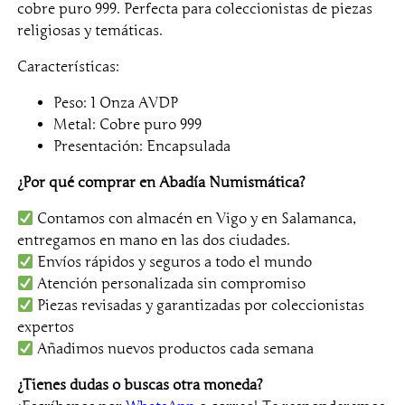
a
e
cobre puro 999. Perfecta para coleccionistas de piezas
l
s
religiosas y temáticas.
e
:
Características:
r
8
a
,
Peso: 1 Onza AVDP
:
0
Metal: Cobre puro 999
Presentación: Encapsulada
1
0
2
¿Por qué comprar en Abadía Numismática?
,
€
Contamos con almacén en Vigo y en Salamanca,
0
.
entregamos en mano en las dos ciudades.
0
Envíos rápidos y seguros a todo el mundo
Atención personalizada sin compromiso
€
Piezas revisadas y garantizadas por coleccionistas
.
expertos
Añadimos nuevos productos cada semana
¿Tienes dudas o buscas otra moneda?