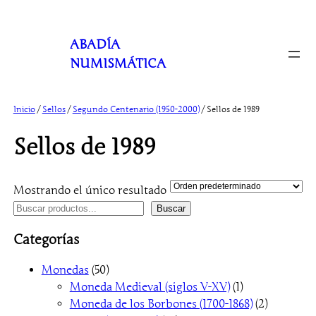
Saltar
al
ABADÍA
contenido
NUMISMÁTICA
Inicio
/
Sellos
/
Segundo Centenario (1950-2000)
/ Sellos de 1989
Sellos de 1989
Mostrando el único resultado
B
Buscar
u
Categorías
s
c
5
Monedas
50
a
0
1
Moneda Medieval (siglos V-XV)
1
r
p
p
2
Moneda de los Borbones (1700-1868)
2