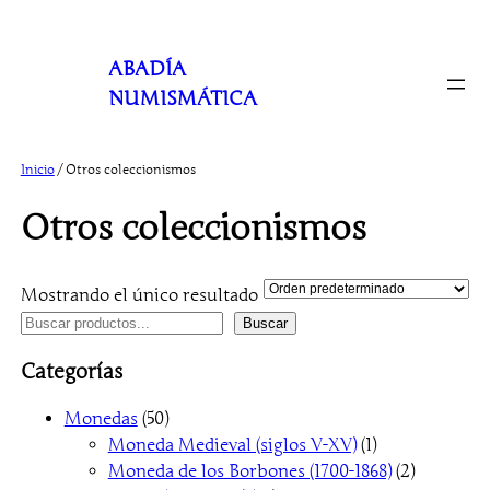
Saltar
al
ABADÍA
contenido
NUMISMÁTICA
Inicio
/ Otros coleccionismos
Otros coleccionismos
Mostrando el único resultado
B
Buscar
u
Categorías
s
c
5
Monedas
50
a
0
1
Moneda Medieval (siglos V-XV)
1
r
p
p
2
Moneda de los Borbones (1700-1868)
2