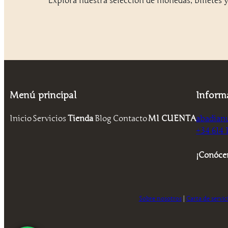
Explora nuestra selección de monedas, billetes y
Menú principal
Inform
Inicio
Servicios
Tienda
Blog
Contacto
MI CUENTA
abadian
+34 614 1
¡Conóce
Sobre nosotros
|
Carta de servic