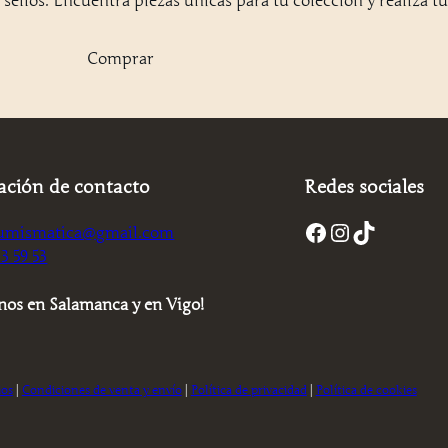
 sellos. Encuentra piezas únicas para tu colección y realiza 
Comprar
ación de contacto
Redes sociales
Facebook
Instagram
TikTok
umismatica@gmail.com
3 59 53
nos en Salamanca y en Vigo!
ios
|
Condiciones de venta y envío
|
Política de privacidad
|
Política de cookies