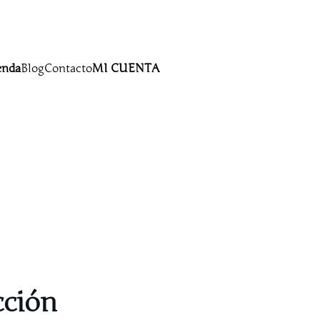
enda
Blog
Contacto
MI CUENTA
cción