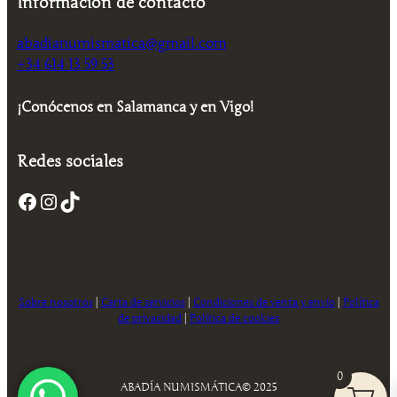
Información de contacto
r
2
e
:
a
0
r
8
:
,
abadianumismatica@gmail.com
a
,
2
0
:
0
+34 614 13 59 53
5
0
1
0
,
2
0
€
¡Conócenos en Salamanca y en Vigo!
,
€
0
.
0
.
0
€
Redes sociales
.
€
.
Facebook
Instagram
TikTok
Sobre nosotros
|
Carta de servicios
|
Condiciones de venta y envío
|
Política
de privacidad
|
Política de cookies
0
ABADÍA NUMISMÁTICA
© 2025