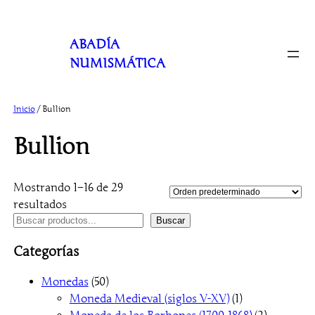
Saltar
al
ABADÍA
contenido
NUMISMÁTICA
Inicio
/ Bullion
Bullion
Mostrando 1–16 de 29
resultados
B
Buscar
u
Categorías
s
c
5
Monedas
50
a
0
1
Moneda Medieval (siglos V-XV)
1
r