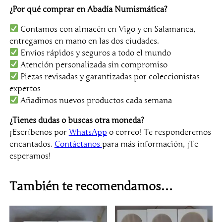
A
¿Por qué comprar en Abadía Numismática?
S
Contamos con almacén en Vigo y en Salamanca,
L
entregamos en mano en las dos ciudades.
A
Envíos rápidos y seguros a todo el mundo
S
Atención personalizada sin compromiso
M
Piezas revisadas y garantizadas por coleccionistas
E
expertos
D
Añadimos nuevos productos cada semana
I
D
¿Tienes dudas o buscas otra moneda?
A
¡Escríbenos por
WhatsApp
o correo! Te responderemos
S
encantados.
Contáctanos
para más información, ¡Te
c
esperamos!
a
n
También te recomendamos…
t
i
d