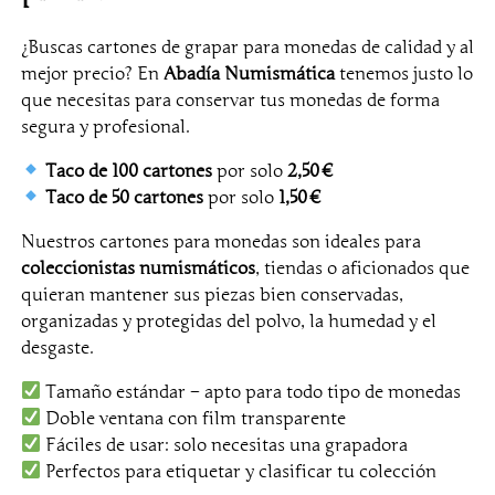
r
a
¿Buscas cartones de grapar para monedas de calidad y al
p
mejor precio? En
Abadía Numismática
tenemos justo lo
a
que necesitas para conservar tus monedas de forma
r
segura y profesional.
p
a
Taco de 100 cartones
por solo
2,50 €
r
Taco de 50 cartones
por solo
1,50 €
a
Nuestros cartones para monedas son ideales para
m
coleccionistas numismáticos
, tiendas o aficionados que
o
quieran mantener sus piezas bien conservadas,
n
organizadas y protegidas del polvo, la humedad y el
e
desgaste.
d
a
Tamaño estándar – apto para todo tipo de monedas
s
Doble ventana con film transparente
T
Fáciles de usar: solo necesitas una grapadora
O
Perfectos para etiquetar y clasificar tu colección
D