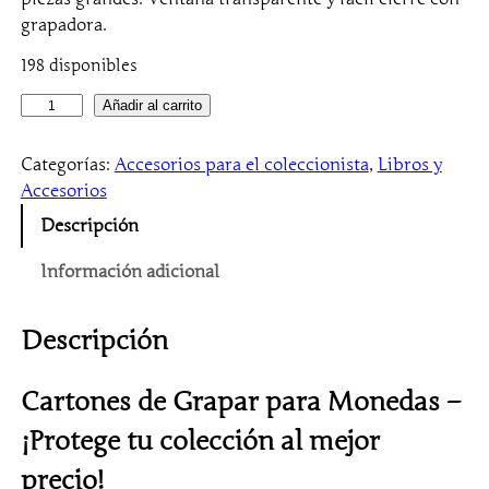
grapadora.
198 disponibles
1
Añadir al carrito
0
0
Categorías:
Accesorios para el coleccionista
, 
Libros y
0
Accesorios
C
Descripción
a
r
Información adicional
t
o
Descripción
n
e
s
Cartones de Grapar para Monedas –
d
¡Protege tu colección al mejor
e
g
precio!