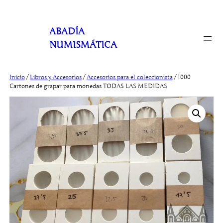
Saltar
al
ABADÍA
contenido
NUMISMÁTICA
Inicio
/
Libros y Accesorios
/
Accesorios para el coleccionista
/ 1000
Cartones de grapar para monedas TODAS LAS MEDIDAS