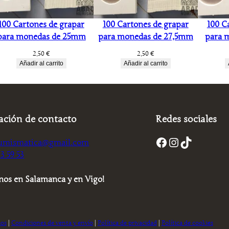
100 Cartones de grapar
100 Cartones de grapar
100 C
para monedas de 25mm
para monedas de 27,5mm
para 
2,50
€
2,50
€
Añadir al carrito
Añadir al carrito
ación de contacto
Redes sociales
Facebook
Instagram
TikTok
umismatica@gmail.com
3 59 53
nos en Salamanca y en Vigo!
ios
|
Condiciones de venta y envío
|
Política de privacidad
|
Política de cookies