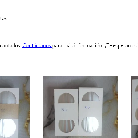
m
m
c
tos
a
n
t
ncantados.
Contáctanos
para más información, ¡Te esperamos
i
d
a
d