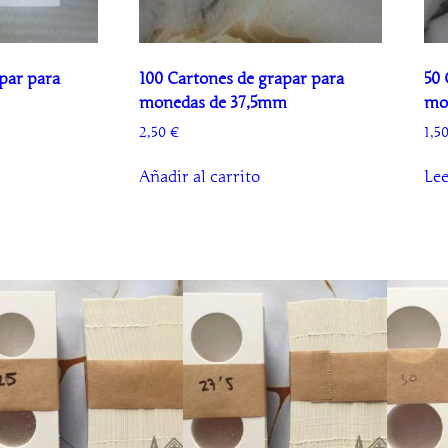
par para
100 Cartones de grapar para
50 
monedas de 37,5mm
mo
2,50
€
1,5
Añadir al carrito
Le