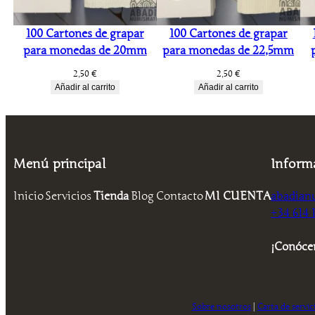
100 Cartones de grapar
100 Cartones de grapar
para monedas de 20mm
para monedas de 22,5mm
2,50
€
2,50
€
Añadir al carrito
Añadir al carrito
Menú principal
Inform
Inicio
Servicios
Tienda
Blog
Contacto
MI CUENTA
abadian
+34 614 1
¡Conóce
Sobre nosotros
|
Carta de servic