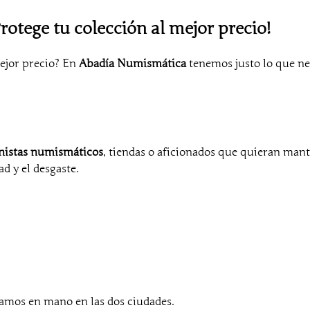
a
r
otege tu colección al mejor precio!
p
a
mejor precio? En
Abadía Numismática
tenemos justo lo que ne
r
a
m
o
n
e
nistas numismáticos
, tiendas o aficionados que quieran mant
d
d y el desgaste.
a
s
d
e
1
7
,
5
mos en mano en las dos ciudades.