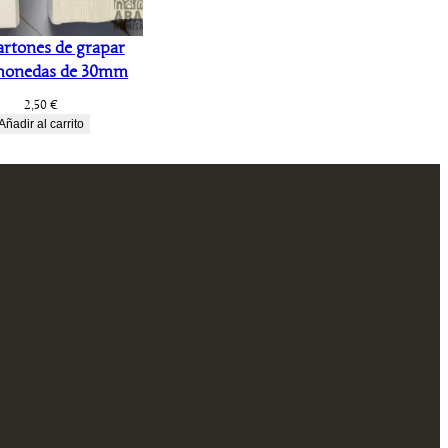
artones de grapar
monedas de 30mm
2,50
€
Añadir al carrito