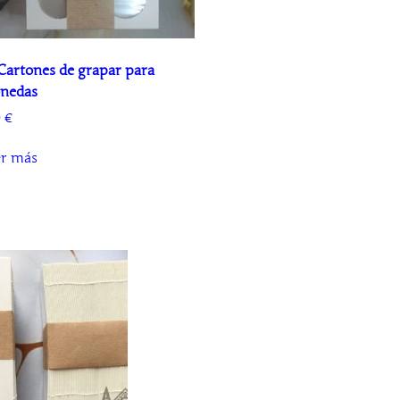
Cartones de grapar para
nedas
0
€
er más