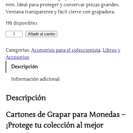
mm. Ideal para proteger y conservar piezas grandes.
Ventana transparente y fácil cierre con grapadora.
198 disponibles
1
Añadir al carrito
0
0
Categorías:
Accesorios para el coleccionista
, 
Libros y
C
Accesorios
a
Descripción
r
t
Información adicional
o
n
Descripción
e
s
d
Cartones de Grapar para Monedas –
e
¡Protege tu colección al mejor
g