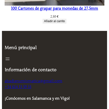
100 Cartones de grapar para monedas de 27,5mm
2,50
€
Añadir al carrito
Menú principal
Información de contacto
abadianumismatica@gmail.com
+34 614 13 59 53
¡Conócenos en Salamanca y en Vigo!