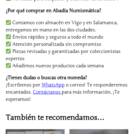
2
,
¿Por qué comprar en Abadía Numismática?
5
Contamos con almacén en Vigo y en Salamanca,
m
entregamos en mano en las dos ciudades.
m
Envíos rápidos y seguros a todo el mundo
c
Atención personalizada sin compromiso
a
Piezas revisadas y garantizadas por coleccionistas
n
expertos
t
Añadimos nuevos productos cada semana
i
d
¿Tienes dudas o buscas otra moneda?
a
¡Escríbenos por
WhatsApp
o correo! Te responderemos
d
encantados.
Contáctanos
para más información, ¡Te
esperamos!
También te recomendamos…