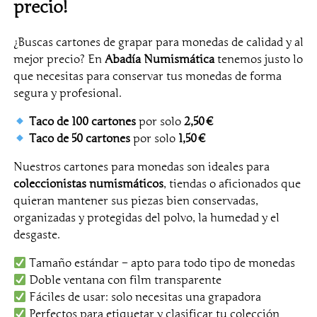
r
precio!
a
p
¿Buscas cartones de grapar para monedas de calidad y al
a
mejor precio? En
Abadía Numismática
tenemos justo lo
r
que necesitas para conservar tus monedas de forma
p
segura y profesional.
a
r
Taco de 100 cartones
por solo
2,50 €
a
Taco de 50 cartones
por solo
1,50 €
m
Nuestros cartones para monedas son ideales para
o
coleccionistas numismáticos
, tiendas o aficionados que
n
quieran mantener sus piezas bien conservadas,
e
organizadas y protegidas del polvo, la humedad y el
d
desgaste.
a
s
Tamaño estándar – apto para todo tipo de monedas
d
Doble ventana con film transparente
e
Fáciles de usar: solo necesitas una grapadora
3
Perfectos para etiquetar y clasificar tu colección