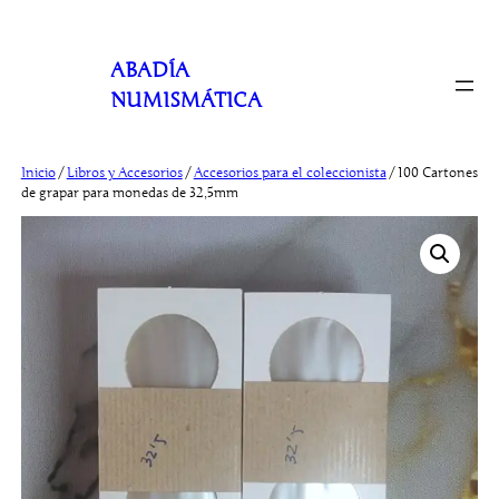
Saltar
al
ABADÍA
contenido
NUMISMÁTICA
Inicio
/
Libros y Accesorios
/
Accesorios para el coleccionista
/ 100 Cartones
de grapar para monedas de 32,5mm