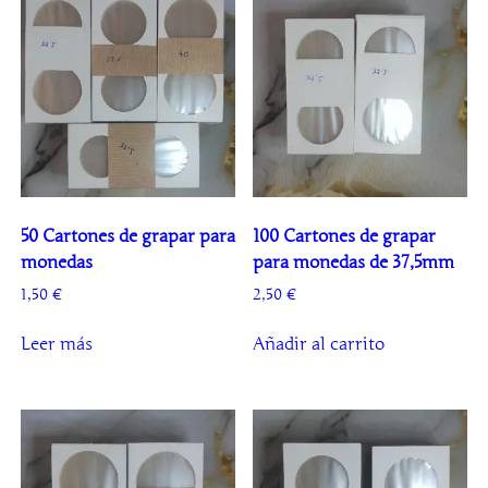
50 Cartones de grapar para
100 Cartones de grapar
monedas
para monedas de 37,5mm
1,50
€
2,50
€
Leer más
Añadir al carrito