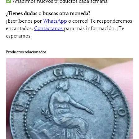
Añadimos nuevos productos cada semana
A
r
¿Tienes dudas o buscas otra moneda?
t
¡Escríbenos por
WhatsApp
o correo! Te responderemos
í
encantados.
Contáctanos
para más información, ¡Te
s
esperamos!
t
i
Productos relacionados
c
a
d
e
V
i
g
o
c
a
n
t