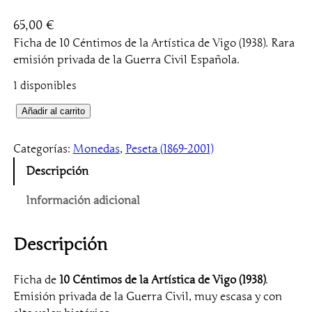
65,00
€
Ficha de 10 Céntimos de la Artística de Vigo (1938). Rara
emisión privada de la Guerra Civil Española.
1 disponibles
1
Añadir al carrito
0
C
Categorías:
Monedas
, 
Peseta (1869-2001)
é
Descripción
n
t
Información adicional
i
m
Descripción
o
s
1
Ficha de
10 Céntimos de la Artística de Vigo (1938)
.
9
Emisión privada de la Guerra Civil, muy escasa y con
3