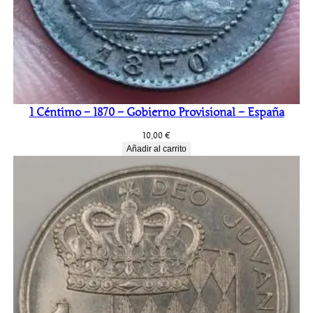
i
d
a
d
1 Céntimo – 1870 – Gobierno Provisional – España
10,00
€
Añadir al carrito