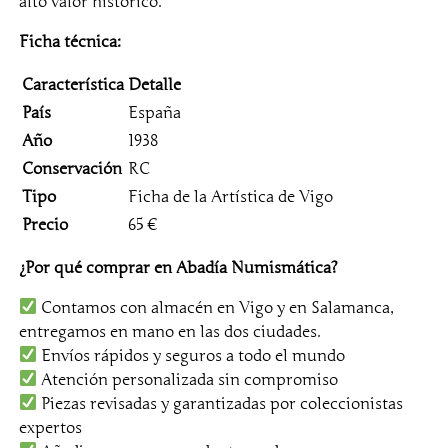
alto valor histórico.
8
Ficha técnica:
–
E
Característica
Detalle
s
País
España
p
Año
1938
a
ñ
Conservación
RC
a
Tipo
Ficha de la Artística de Vigo
–
Precio
65 €
F
i
¿Por qué comprar en Abadía Numismática?
c
Contamos con almacén en Vigo y en Salamanca,
h
entregamos en mano en las dos ciudades.
a
Envíos rápidos y seguros a todo el mundo
d
Atención personalizada sin compromiso
e
Piezas revisadas y garantizadas por coleccionistas
l
expertos
a