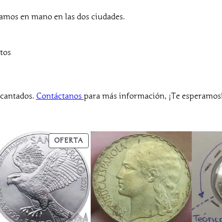
i
o
mos en mano en las dos ciudades.
n
a
l
tos
c
a
n
ncantados.
Contáctanos
para más información, ¡Te esperamos
t
i
d
a
PRODUCTO
OFERTA
d
EN
OFERTA