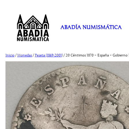
Saltar
al
contenido
ABADÍA NUMISMÁTICA
Inicio
/
Monedas
/
Peseta (1869-2001)
/ 20 Céntimos 1870 – España – Gobierno 