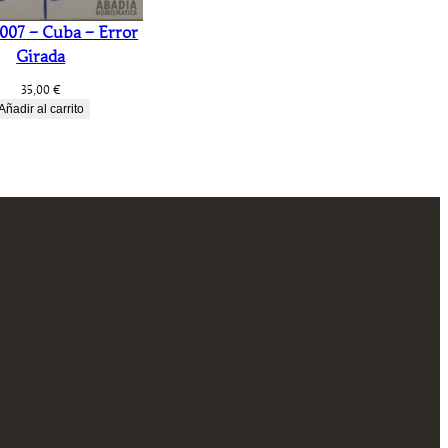
2007 – Cuba – Error
Girada
35,00
€
Añadir al carrito