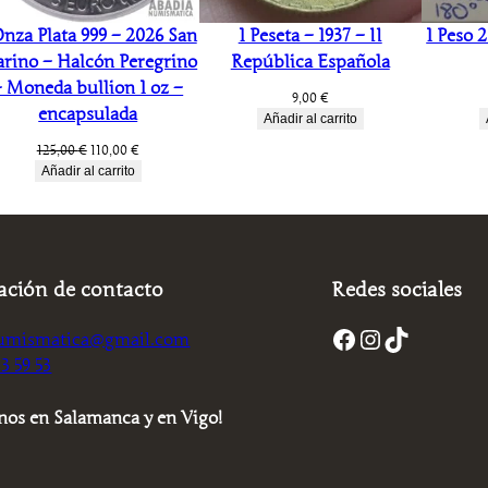
Onza Plata 999 – 2026 San
1 Peseta – 1937 – II
1 Peso 
rino – Halcón Peregrino
República Española
– Moneda bullion 1 oz –
9,00
€
encapsulada
Añadir al carrito
El
El
125,00
€
110,00
€
precio
precio
Añadir al carrito
original
actual
era:
es:
125,00 €.
110,00 €.
ación de contacto
Redes sociales
Facebook
Instagram
TikTok
umismatica@gmail.com
3 59 53
nos en Salamanca y en Vigo!