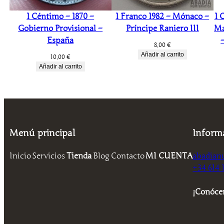
1 Céntimo – 1870 –
1 Franco 1982 – Mónaco –
1 
Gobierno Provisional –
Príncipe Raniero III
Ma
España
8,00
€
Añadir al carrito
10,00
€
Añadir al carrito
Menú principal
Inform
Inicio
Servicios
Tienda
Blog
Contacto
MI CUENTA
abadian
+34 614 1
¡Conóce