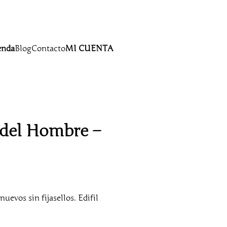
enda
Blog
Contacto
MI CUENTA
s del Hombre –
uevos sin fijasellos. Edifil