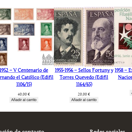
1952 – V Centenario de
1955-1956 – Sellos Fortuny y
1958 – E
rnando el Católico (Edifil
Torres Quevedo (Edifil
Nacion
1106/15)
1164/65)
40,00
€
20,00
€
Añadir al carrito
Añadir al carrito