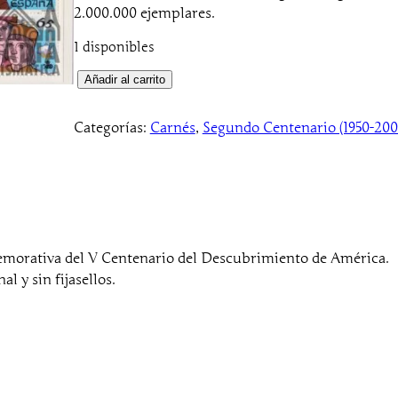
2.000.000 ejemplares.
1 disponibles
1
Añadir al carrito
9
8
Categorías:
Carnés
, 
Segundo Centenario (1950-200
7
–
V
C
e
n
nmemorativa del V Centenario del Descubrimiento de América.
t
l y sin fijasellos.
e
n
a
r
i