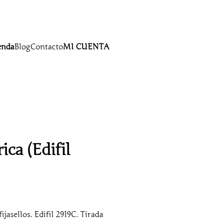
enda
Blog
Contacto
MI CUENTA
ca (Edifil
jasellos. Edifil 2919C. Tirada