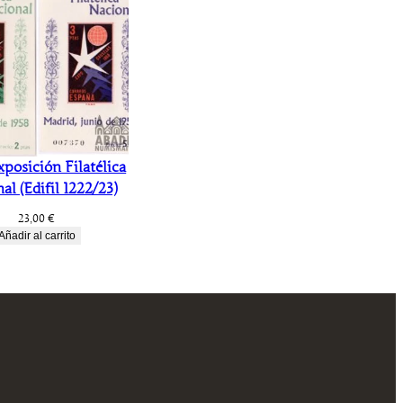
xposición Filatélica
al (Edifil 1222/23)
23,00
€
Añadir al carrito