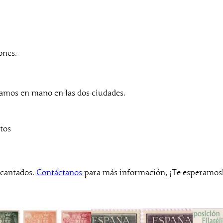
o
d
e
l
D
ones.
e
s
c
mos en mano en las dos ciudades.
u
b
r
tos
i
m
i
e
ncantados.
Contáctanos
para más información, ¡Te esperamos
n
t
o
d