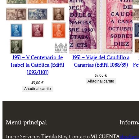
1951 – V Centenario de
1951 – Viaje del Caudillo a
Isabel la Católica (Edifil
Canarias (Edifil 1088/89)
Fe
1092/1101)
65,00
€
Añadir al carrito
45,00
€
Añadir al carrito
Menú principal
Inform
Inicio
Servicios
Tienda
Blog
Contacto
MI CUENTA
abadian